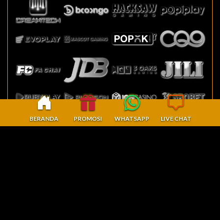
BERANDA
PROMOSI
WHATSAPP
LIVE CHAT
LISENSI
KERAHASIAAN