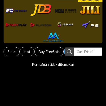
Slots
Hot
Buy FreeSpin
Table Games
Permainan tidak ditemukan