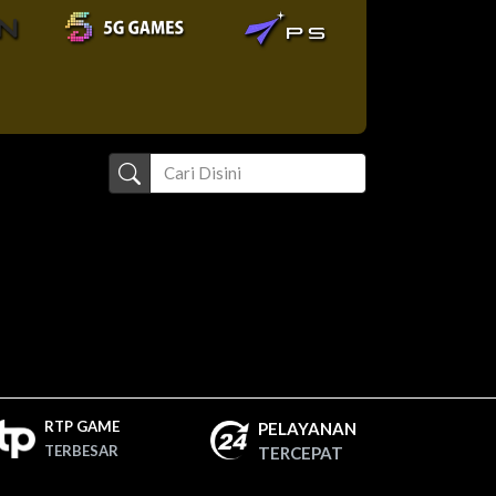
RTP GAME
PELAYANAN
TERBESAR
TERCEPAT