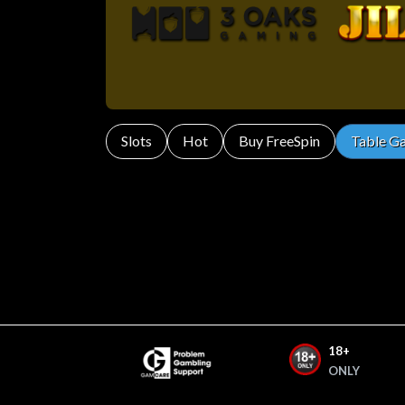
Slots
Hot
Buy FreeSpin
Table G
18+
ONLY