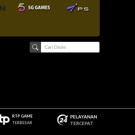
RTP GAME
PELAYANAN
TERBESAR
TERCEPAT