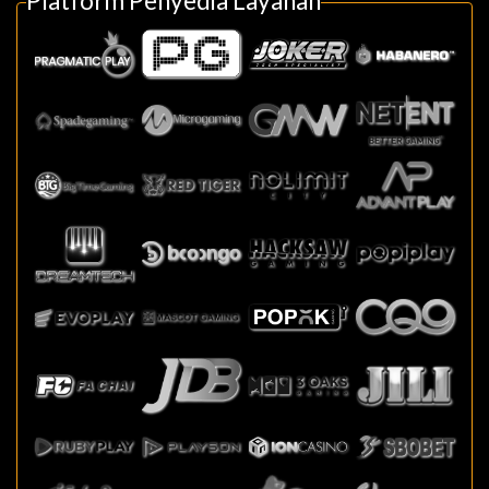
Platform Penyedia Layanan