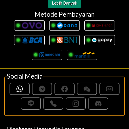
Lebih Banyak
Metode Pembayaran
Social Media