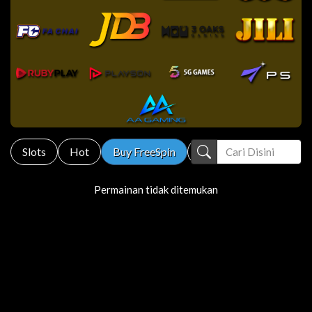
Slots
Hot
Buy FreeSpin
Table Games
Permainan tidak ditemukan