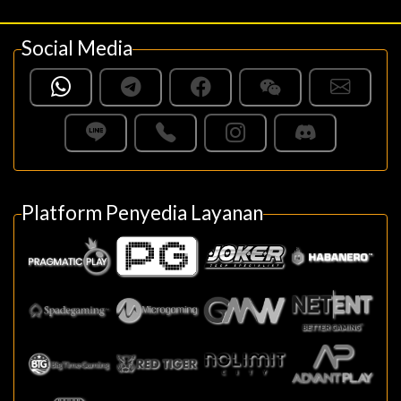
Social Media
Platform Penyedia Layanan