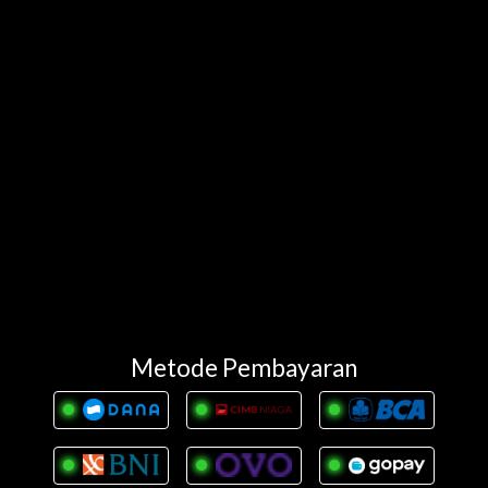
Metode Pembayaran