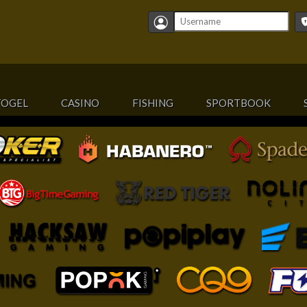
SELAMAT DATANG DI YYKOIN
TOGEL
CASINO
FISHING
SPORTBOOK