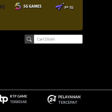
RTP GAME
PELAYANAN
TERBESAR
TERCEPAT