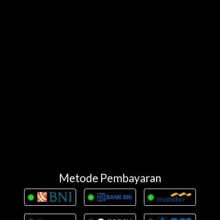
Metode Pembayaran