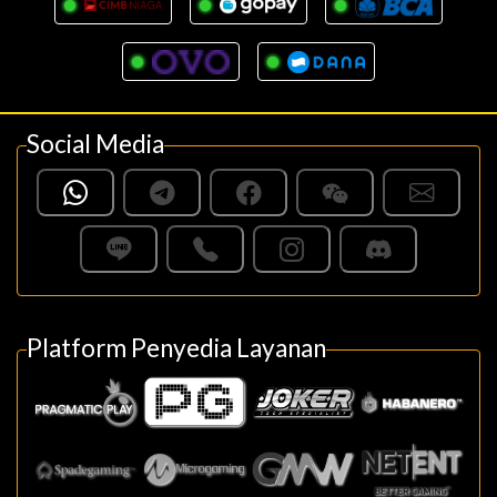
Social Media
Platform Penyedia Layanan