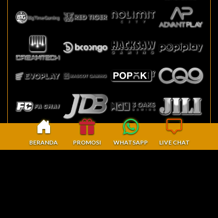
BERANDA
PROMOSI
WHATSAPP
LIVE CHAT