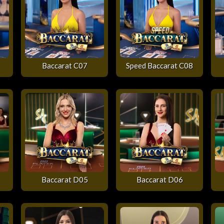
Baccarat C07
Speed Baccarat C08
Baccarat D05
Baccarat D06