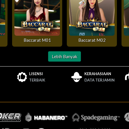
Baccarat M01
Baccarat M02
Lebih Banyak
LISENSI
KERAHASIAAN
TERBAIK
DATA TERJAMIN