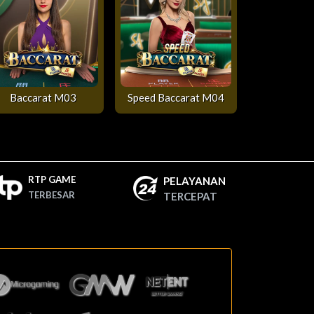
Baccarat M03
Speed Baccarat M04
RTP GAME
PELAYANAN
TERBESAR
TERCEPAT