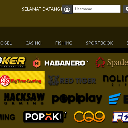
SELAMAT DATANG DI YYKOIN, SITUS AGENT BETTIN
TOGEL
CASINO
FISHING
SPORTBOOK