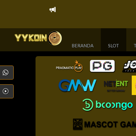
BERANDA
SLOT
P
M