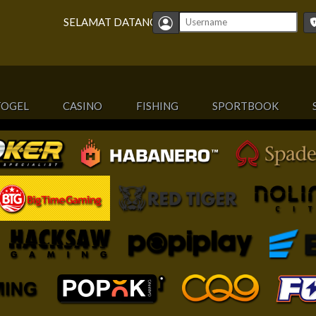
SELAMAT DATANG DI YYKOIN, SITUS AGENT BETT
TOGEL
CASINO
FISHING
SPORTBOOK