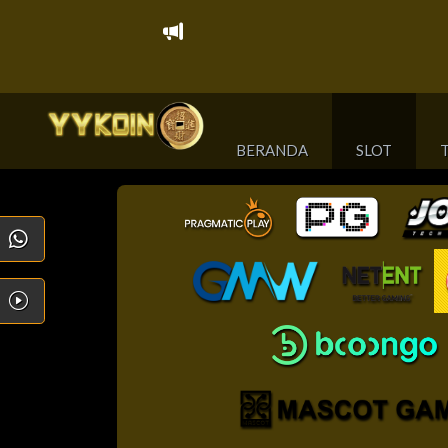
BERANDA
SLOT
P
M