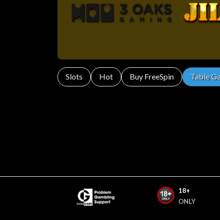
Slots
Hot
Buy FreeSpin
Table G
18+
ONLY